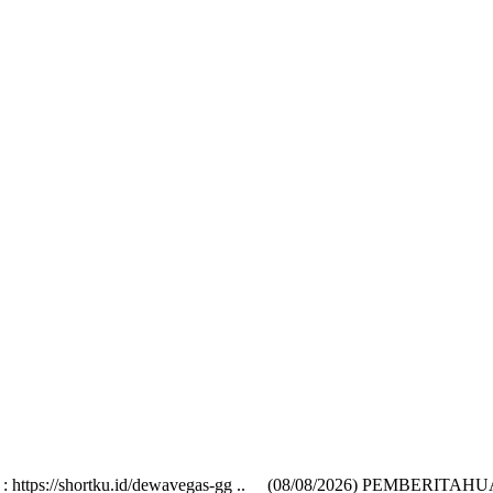
: https://shortku.id/dewavegas-gg ..
(08/08/2026)
PEMBERITAHUA