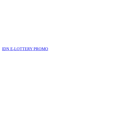
IDN E-LOTTERY
PROMO