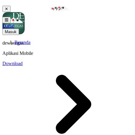
✕
Daftar
Masuk
Beranda
dewavegas
Aplikasi Mobile
Download