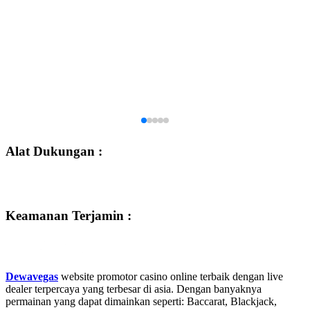
Alat Dukungan :
Keamanan Terjamin :
Dewavegas
website promotor casino online terbaik dengan live
dealer terpercaya yang terbesar di asia. Dengan banyaknya
permainan yang dapat dimainkan seperti: Baccarat, Blackjack,